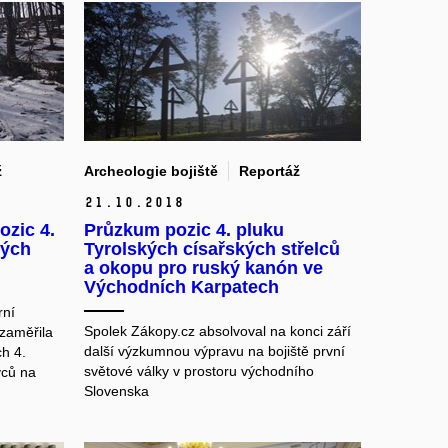
ž
Archeologie bojiště
Reportáž
21.
10.
2018
zic 4.
Průzkum pozic 4. pluku
kých
Tyrolských císařských střelců
a okopu pro ruský kanón ve
Východních Karpatech
rní
Spolek Zákopy.cz absolvoval na konci září
zaměřila
další výzkumnou výpravu na bojiště první
ch 4.
světové války v prostoru východního
vců na
Slovenska