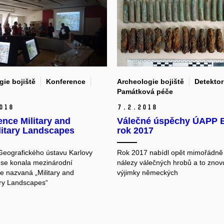
ie bojiště
Konference
Archeologie bojiště
Detektor
Památková péče
018
7.
2.
2018
nce Military and
Válečné úspěchy ÚAPP 
litary Landscapes
rok 2017
eografického ústavu Karlovy
Rok 2017 nabídl opět mimořádně
y se konala mezinárodní
nálezy válečných hrobů a to znov
e nazvaná „Military and
výjimky německých
ary Landscapes“