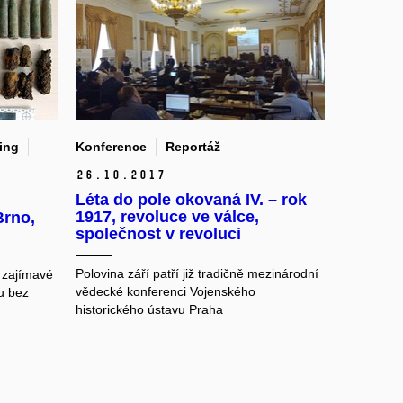
ing
Konference
Reportáž
26.
10.
2017
Léta do pole okovaná IV. – rok
1917, revoluce ve válce,
Brno,
společnost v revoluci
Polovina září patří již tradičně mezinárodní
 zajímavé
vědecké konferenci Vojenského
u bez
historického ústavu Praha