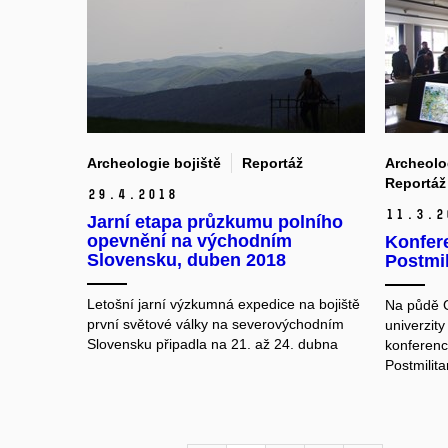
Archeologie bojiště
Reportáž
Archeolog
Reportáž
29.
4.
2018
11.
3.
2
Jarní etapa průzkumu polního
opevnění na východním
Konfere
Slovensku, duben 2018
Postmi
Letošní jarní výzkumná expedice na bojiště
Na půdě G
první světové války na severovýchodním
univerzit
Slovensku připadla na 21. až 24. dubna
konferenc
Postmilit