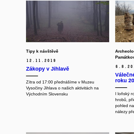
Tipy k návštěvě
Archeolog
Památko
12.
11.
2019
6.
8.
20
Zákopy v Jihlavě
Válečn
roku 2
Zítra od 17:00 přednášíme v Muzeu
Vysočiny Jihlava o našich aktivitách na
I loňský r
Východním Slovensku
hrobů, při
pohled na
nálezy př