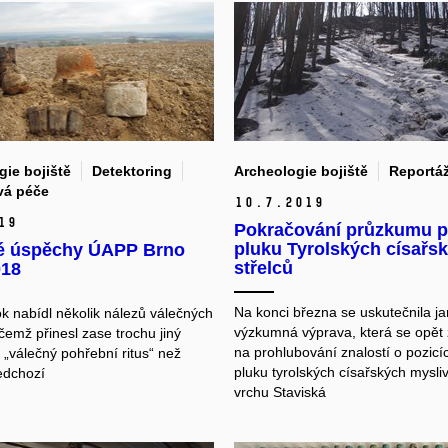
ie bojiště
Detektoring
Archeologie bojiště
Reportá
vá péče
10.
7.
2019
19
Pokračování průzkumu po
pluku Tyrolských císařs
é úspěchy ÚAPP Brno
střelců
018
Na konci března se uskutečnila ja
ok nabídl několik nálezů válečných
výzkumná výprava, která se opět 
čemž přinesl zase trochu jiný
na prohlubování znalostí o pozicí
 „válečný pohřební ritus“ než
pluku tyrolských císařských mysli
edchozí
vrchu Staviská