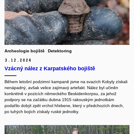
Archeologie bojiště
Detektoring
3.
12.
2024
Vzácný nález z Karpatského bojiště
Během letošní podzimní kampaně jsme na svazích Kobyly získali
nenápadný, avšak velice zajímavý artefakt. Nález byl učiněn
konkrétně v pozicích německého Beskidenkorpsu, za jehož
podpory se na začátku dubna 1915 rakouským jednotkám
podařilo dobýt zpět vrchol hřebene, který v předchozích dnech,
po tuhých bojích získaly ruské jednotky.