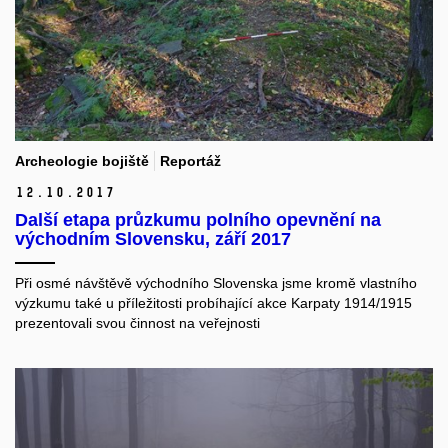
Archeologie bojiště
Reportáž
12.
10.
2017
Další etapa průzkumu polního opevnění na
východním Slovensku, září 2017
Při osmé návštěvě východního Slovenska jsme kromě vlastního
výzkumu také u příležitosti probíhající akce Karpaty 1914/1915
prezentovali svou činnost na veřejnosti