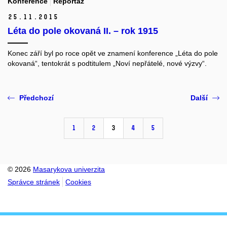
Konference
Reportáž
25.
11.
2015
Léta do pole okovaná II. – rok 1915
Konec září byl po roce opět ve znamení konference „Léta do pole
okovaná“, tentokrát s podtitulem „Noví nepřátelé, nové výzvy“.
Předchozí
Další
1
2
3
4
5
© 2026
Masarykova univerzita
Správce stránek
Cookies