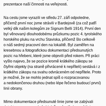
prezentace naší činnosti na veřejnosti.
Na cestu jsme vyrazili ve středu 27. září odpoledne,
přičemž první noc jsme strávili v Bardejově (za což patří
velký dík našim kolegům ze Signum Belli 1914). První den
byl věnovaný dlouhodobému průzkumu pozic 4. tyrolského
horského pluku na vrchu Staviska, přičemž šlo celkově
o náš sedmý pracovní den na lokalitě. Byl zaměřen na
kresebnou a fotografickou dokumentaci předsunutých
pozic na hřebeni, které jsme objevili před rokem. Při práci
vyšlo najevo, že se pozice kromě krátkého zákopu se
čtyřmi objekty (na straně přivrácené k nepříteli) sestává i z
krátkého zákopu na svahu odvráceném od nepřítele. Proto
je možné, že se mohlo jednat spíš o rozpracovanou
a nedokončenou druhou (nebo lépe řečeno budoucí první)
linii obrany.
Mimo dokumentace předsunuté linie jsme se zabývali