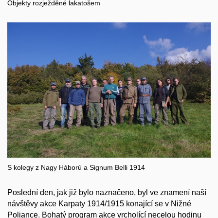
Objekty rozježděné lakatošem
S kolegy z Nagy Háború a Signum Belli 1914
Poslední den, jak již bylo naznačeno, byl ve znamení naší
návštěvy akce Karpaty 1914/1915 konající se v Nižné
Poliance. Bohatý program akce vrcholící necelou hodinu