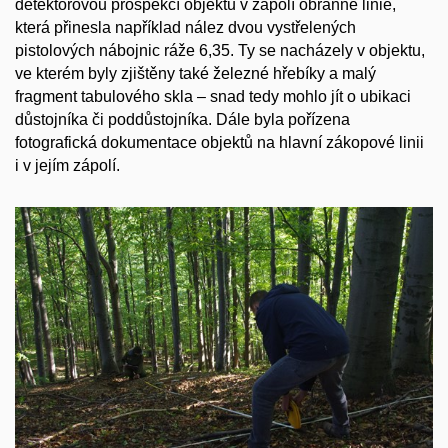
detektorovou prospekcí objektů v zápolí obranné linie,
která přinesla například nález dvou vystřelených
pistolových nábojnic ráže 6,35. Ty se nacházely v objektu,
ve kterém byly zjištěny také železné hřebíky a malý
fragment tabulového skla – snad tedy mohlo jít o ubikaci
důstojníka či poddůstojníka. Dále byla pořízena
fotografická dokumentace objektů na hlavní zákopové linii
i v jejím zápolí.