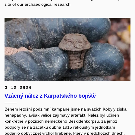
site of our archaeological research
3.
12.
2024
Vzácný nález z Karpatského bojiště
Během letošní podzimní kampaně jsme na svazích Kobyly získali
nenápadný, avšak velice zajímavý artefakt. Nález byl učiněn
konkrétně v pozicích německého Beskidenkorpsu, za jehož
podpory se na začátku dubna 1915 rakouským jednotkám
podařilo dobýt zpět vrchol hřebene, který v předchozích dnech,