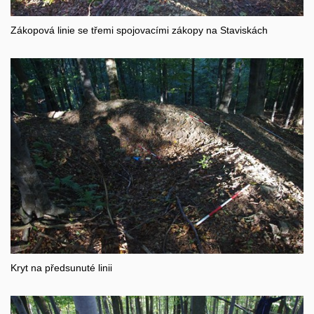
Zákopová linie se třemi spojovacími zákopy na Staviskách
Kryt na předsunuté linii