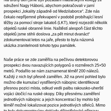
sdružení Nagy Háború, abychom pokračovali v jarní
prospekci „lokality západně od Medzilaborce“. Zde nás
čekalo nepříjemné překvapení v podobě probíhající lesní
těžby za pomocí stroje lakatoš (LKT), který rozjezdil několik
objektů ruské obranné linie. Naštěstí alespoň část těchto
objektů jsme stihli doslova „za pět minut dvanáct“
zdokumentovat letos na jaře, přesto to byla názorná
ukázka zranitelnosti tohoto typu památek.
Naše práce se zde zaměřila na pečlivou detektorovou
prospekci dvou navazujících polygonů o rozměrech 25×50
metrů. Podařilo se nám zaznamenat téměř 200 nálezů.
Každý z nich byl přesně zaměřen. Již na první pohled bylo
možno dle kumulací vystřílených nábojnic identifikovat
přesnou pozici místa, odkud vedli palbu rakousko-uherští
vojáci útočící na ruské okopy. Díky přesnému zaměření
jednotlivých nábojnic a jejich koncentrací by mohlo být
téměř možné lokalizovat pozice jednotlivých střelců. Mimo
to byly dokumentovány doklady dělostřelecké přípravy