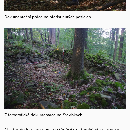
Dokumentační práce na předsunutých pozicích
Z fotografické dokumentace na Staviskách
Na druhý den jsme byli požádání maďarskými kolegy ze