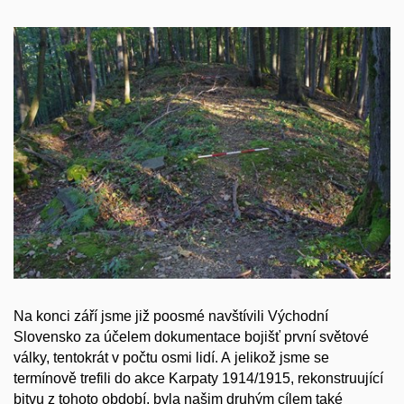
Na konci září jsme již poosmé navštívili Východní
Slovensko za účelem dokumentace bojišť první světové
války, tentokrát v počtu osmi lidí. A jelikož jsme se
termínově trefili do akce Karpaty 1914/1915, rekonstruující
bitvu z tohoto období, byla našim druhým cílem také