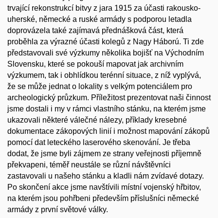
trvající rekonstrukcí bitvy z jara 1915 za účasti rakousko-
uherské, německé a ruské armády s podporou letadla
doprovázela také zajímavá přednášková část, která
proběhla za výrazné účasti kolegů z Nagy Háború. Ti zde
představovali své výzkumy několika bojišť na Východním
Slovensku, které se pokouší mapovat jak archivním
výzkumem, tak i obhlídkou terénní situace, z níž vyplývá,
že se může jednat o lokality s velkým potenciálem pro
archeologický průzkum. Příležitost prezentovat naši činnost
jsme dostali i my v rámci vlastního stánku, na kterém jsme
ukazovali některé válečné nálezy, příklady kresebné
dokumentace zákopových linií i možnost mapování zákopů
pomocí dat leteckého laserového skenování. Je třeba
dodat, že jsme byli zájmem ze strany veřejnosti příjemně
překvapeni, téměř neustále se různí návštěvníci
zastavovali u našeho stánku a kladli nám zvídavé dotazy.
Po skončení akce jsme navštívili místní vojenský hřbitov,
na kterém jsou pohřbeni především příslušníci německé
armády z první světové války.