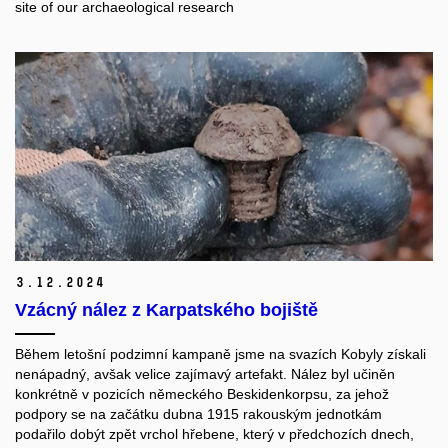
site of our archaeological research
3.
12.
2024
Vzácný nález z Karpatského bojiště
Během letošní podzimní kampaně jsme na svazích Kobyly získali
nenápadný, avšak velice zajímavý artefakt. Nález byl učiněn
konkrétně v pozicích německého Beskidenkorpsu, za jehož
podpory se na začátku dubna 1915 rakouským jednotkám
podařilo dobýt zpět vrchol hřebene, který v předchozích dnech,