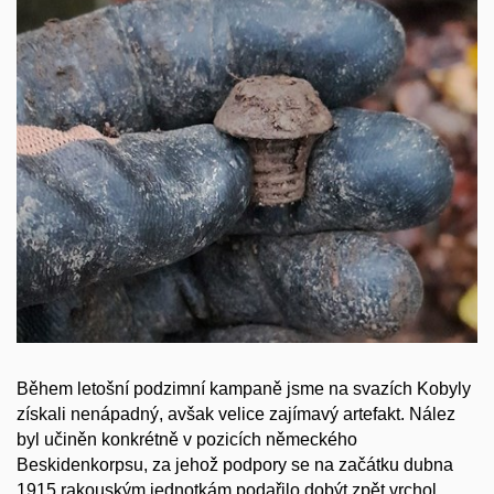
Během letošní podzimní kampaně jsme na svazích Kobyly
získali nenápadný, avšak velice zajímavý artefakt. Nález
byl učiněn konkrétně v pozicích německého
Beskidenkorpsu, za jehož podpory se na začátku dubna
1915 rakouským jednotkám podařilo dobýt zpět vrchol