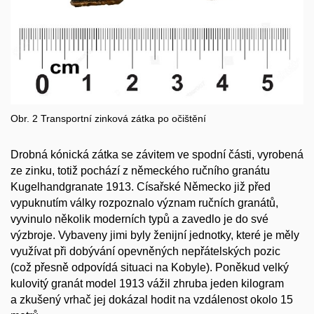
Obr. 2 Transportní zinková zátka po očištění
Drobná kónická zátka se závitem ve spodní části, vyrobená
ze zinku, totiž pochází z německého ručního granátu
Kugelhandgranate 1913. Císařské Německo již před
vypuknutím války rozpoznalo význam ručních granátů,
vyvinulo několik moderních typů a zavedlo je do své
výzbroje. Vybaveny jimi byly ženijní jednotky, které je měly
využívat při dobývání opevněných nepřátelských pozic
(což přesně odpovídá situaci na Kobyle). Poněkud velký
kulovitý granát model 1913 vážil zhruba jeden kilogram
a zkušený vrhač jej dokázal hodit na vzdálenost okolo 15