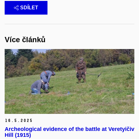
SDÍLET
Více článků
16.
5.
2025
Archeological evidence of the battle at Veretyičiv
Hill (1915)