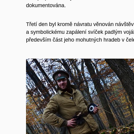
dokumentována.
Třetí den byl kromě návratu věnován návště
a symbolickému zapálení svíček padlým voják
především část jeho mohutných hradeb v čele