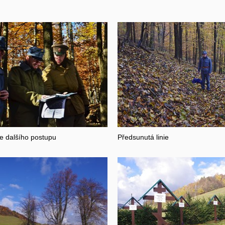
e dalšího postupu
Předsunutá linie