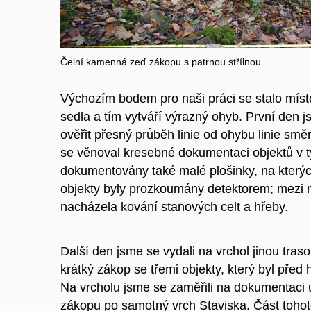
Čelní kamenná zeď zákopu s patrnou střílnou
Výchozím bodem pro naši práci se stalo místo
sedla a tím vytváří výrazný ohyb. První den js
ověřit přesný průběh linie od ohybu linie směr
se věnoval kresebné dokumentaci objektů v tý
dokumentovány také malé plošinky, na kterýc
objekty byly prozkoumány detektorem; mezi n
nacházela kování stanových celt a hřeby.
Další den jsme se vydali na vrchol jinou tras
krátký zákop se třemi objekty, který byl před 
Na vrcholu jsme se zaměřili na dokumentaci u
zákopu po samotný vrch Staviska. Část tohoto