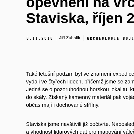
opevnění na vr
Staviska, říjen 
Jiří Zubalík
6.
11.
2016
Archeologie boj
Také letošní podzim byl ve znamení expedice
vydali ve čtyřech lidech, přičemž jsme se zam
Jedná se o pozoruhodnou horskou lokalitu, k
do skály. Získaný kamenný materiál pak vojác
občas mají i dochované střílny.
Staviska jsme navštívili již počtvrté. Naposle
a vhodnost lidarových dat pro mapování válečn