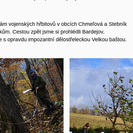
vám vojenských hřbitovů v obcích Chmeľová a Stebník
ům. Cestou zpět jsme si prohlédli Bardejov,
 s opravdu impozantní dělostřeleckou Velkou baštou.