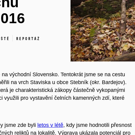
chu
2016
iště
Reportáž
 na východní Slovensko. Tentokrát jsme se na cestu
ěřili na vrch Staviska u obce Stebník (okr. Bardejov).
terá je charakteristická zákopy částečně vykopanými
i využili pro vystavění čelních kamenných zdí, které
dy jsme zde byli
letos v létě
, kdy jsme hodnotili přesnost
ých reliktů na lokalitě. Výprava ukázala potenciál pro