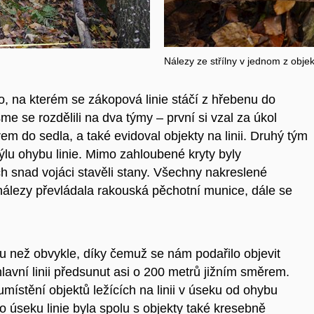
Nálezy ze střílny v jednom z obje
, na kterém se zákopová linie stáčí z hřebenu do
me se rozdělili na dva týmy – první si vzal za úkol
em do sedla, a také evidoval objekty na linii. Druhý tým
lu ohybu linie. Mimo zahloubené kryty byly
h snad vojáci stavěli stany. Všechny nakreslené
álezy převládala rakouská pěchotní munice, dále se
ou než obvykle, díky čemuž se nám podařilo objevit
hlavní linii předsunut asi o 200 metrů jižním směrem.
místění objektů ležících na linii v úseku od ohybu
 úseku linie byla spolu s objekty také kresebně