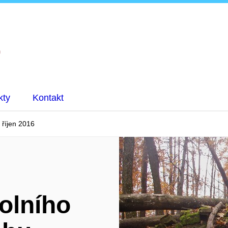
kty
Kontakt
 říjen 2016
olního