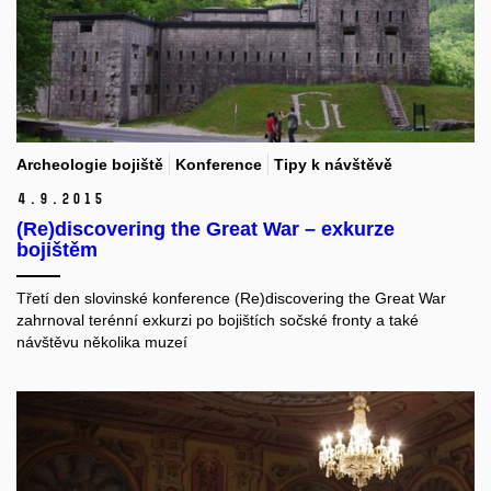
Archeologie bojiště
Konference
Tipy k návštěvě
4.
9.
2015
(Re)discovering the Great War – exkurze
bojištěm
Třetí den slovinské konference (Re)discovering the Great War
zahrnoval terénní exkurzi po bojištích sočské fronty a také
návštěvu několika muzeí