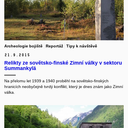
Archeologie bojiště
Reportáž
Tipy k návštěvě
21.
9.
2015
Relikty ze sovětsko-finské Zimní války v sektoru
Summankylä
Na přelomu let 1939 a 1940 proběhl na sovětsko-finských
hranicích neobyčejně tvrdý konflikt, který je dnes znám jako Zimní
válka.