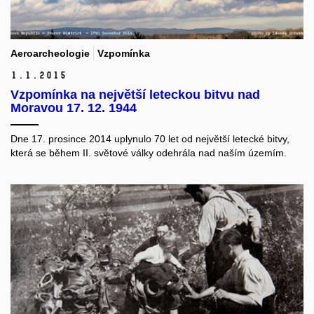
Aeroarcheologie
Vzpomínka
1.
1.
2015
Vzpomínka na největší leteckou bitvu nad
Moravou 17. 12. 1944
Dne 17. prosince 2014 uplynulo 70 let od největší letecké bitvy,
která se během II. světové války odehrála nad naším územím.