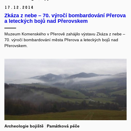
17.
12.
2014
Zkáza z nebe – 70. výročí bombardování Přerova
a leteckých bojů nad Přerovskem
Muzeum Komenského v Přerově zahájilo výstavu Zkáza z nebe –
70. výročí bombardování města Přerova a leteckých bojů nad
Přerovskem.
Archeologie bojiště
Památková péče