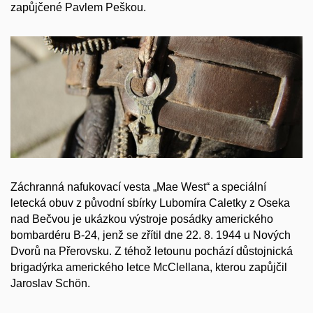
zapůjčené Pavlem Peškou.
Záchranná nafukovací vesta „Mae West“ a speciální
letecká obuv z původní sbírky Lubomíra Caletky z Oseka
nad Bečvou je ukázkou výstroje posádky amerického
bombardéru B-24, jenž se zřítil dne 22. 8. 1944 u Nových
Dvorů na Přerovsku. Z téhož letounu pochází důstojnická
brigadýrka amerického letce McClellana, kterou zapůjčil
Jaroslav Schön.