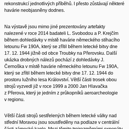
rekonstrukcí jednotlivých příběhů. I přesto zůstávají některé
havárie neobjasněny dodnes.
Na výstavě jsou mimo jiné prezentovány artefakty
nalezené v roce 2014 badateli L. Svobodou a P. Krejčím
během dohledávky v místě havárie německého stíhacího
letounu Fw 190A, který se zřítil během letecké bitvy dne
17. 12. 1944 jižně od obce Troubky na Přerovsku. Další
ukázka drobných nálezů pochází z dohledávky J.
Černoška v místě havárie německého letounu Fw 190A,
který se zřítil během letecké bitvy dne 17. 12. 1944 do
prostoru lužního lesa Království. Větší části trosek obou
strojů vyzvedl již v roce 1999 a 2000 Jan Hlavačka
z Přerova, který je jedním z průkopníků aeroarcheologie
v regionu.
Větší části strojů sestřelených během letecké války nad
střední Moravou jsou soustředěny na podlaze v centrální
části zámecké kaple. Mezi těmito trojrozměrnými exponáty