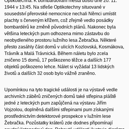
Optikotechna. K bombardování města došlo dne 20. 11.
1944 v 13:45. Na střeše Optikotechny situované v
sousedství přerovské nemocnice nechali Němci umístit
plachty s červeným křížem, což zřejmě vedlo posádky
bombardérů ke změně původních plánů. Nakonec byla
většina leteckých pum odhozena mimo zástavbu do
neobydleného prostoru lužního lesa Žebračka. Některé
přesto zasáhly část domů v ulicích Kozlovská, Kosmákova,
Trávník a Malá Trávnická. Během náletu bylo zcela
zničeno 15 domů, 17 poškozeno těžce a dalších 177
objektů poškozeno lehce. Nálet si vyžádal 13 lidských
životů a dalších 32 osob bylo vážně zraněno.
Upomínkou na tyto tragické události je na výstavě vedle
archivních záběrů zničených domů také střepina pláště
jedné z leteckých pum zapůjčená na výstavu Jiřím
Vojzolou, doplněná dalšími střepinami pum získanými
prostřednictvím detektorové prospekce v lužním lese
Žebračka. Pozůstatky kráterů zde dodnes připomínají