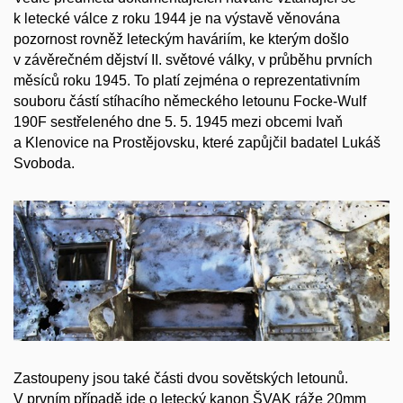
k letecké válce z roku 1944 je na výstavě věnována
pozornost rovněž leteckým haváriím, ke kterým došlo
v závěrečném dějství II. světové války, v průběhu prvních
měsíců roku 1945. To platí zejména o reprezentativním
souboru částí stíhacího německého letounu Focke-Wulf
190F sestřeleného dne 5. 5. 1945 mezi obcemi Ivaň
a Klenovice na Prostějovsku, které zapůjčil badatel Lukáš
Svoboda.
Zastoupeny jsou také části dvou sovětských letounů.
V prvním případě jde o letecký kanon ŠVAK ráže 20mm