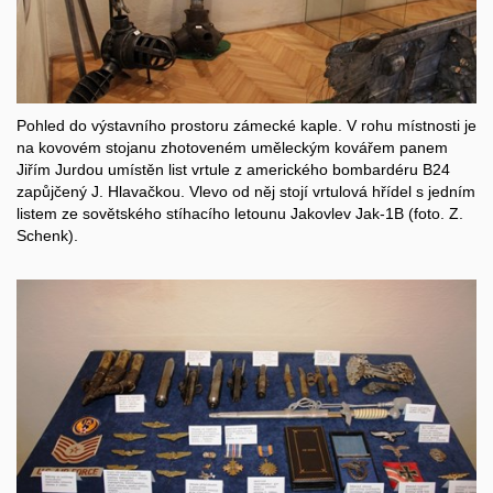
Pohled do výstavního prostoru zámecké kaple. V rohu místnosti je
na kovovém stojanu zhotoveném uměleckým kovářem panem
Jiřím Jurdou umístěn list vrtule z amerického bombardéru B24
zapůjčený J. Hlavačkou. Vlevo od něj stojí vrtulová hřídel s jedním
listem ze sovětského stíhacího letounu Jakovlev Jak-1B (foto. Z.
Schenk).