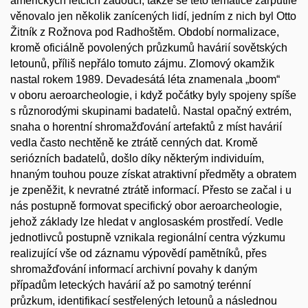
amerických letcích žádoucí, takže se této tematice zarputile
věnovalo jen několik zanícených lidí, jedním z nich byl Otto
Žitník z Rožnova pod Radhoštěm. Období normalizace,
kromě oficiálně povolených průzkumů havárií sovětských
letounů, příliš nepřálo tomuto zájmu. Zlomový okamžik
nastal rokem 1989. Devadesátá léta znamenala „boom“
v oboru aeroarcheologie, i když počátky byly spojeny spíše
s různorodými skupinami badatelů. Nastal opačný extrém,
snaha o horentní shromažďování artefaktů z míst havárií
vedla často nechtěně ke ztrátě cenných dat. Kromě
seriózních badatelů, došlo díky některým individuím,
hnaným touhou pouze získat atraktivní předměty a obratem
je zpeněžit, k nevratné ztrátě informací. Přesto se začal i u
nás postupně formovat specifický obor aeroarcheologie,
jehož základy lze hledat v anglosaském prostředí. Vedle
jednotlivců postupně vznikala regionální centra výzkumu
realizující vše od záznamu výpovědí pamětníků, přes
shromažďování informací archivní povahy k daným
případům leteckých havárií až po samotný terénní
průzkum, identifikací sestřelených letounů a následnou