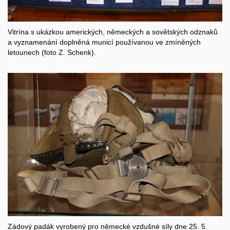
Vitrína s ukázkou amerických, německých a sovětských odznaků
a vyznamenání doplněná municí používanou ve zmíněných
letounech (foto Z. Schenk).
Zádový padák vyrobený pro německé vzdušné síly dne 25. 5.