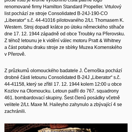
renomované firmy Hamilton Standard Propeller. Vrtulový
list pochází ze stroje Consolidated B-24J-190-CO
„Liberator“ s.č. 44-41016 pilotovaného 2/Lt. Thomasem K.
Westem. Stroj dopadl krátce po útoku německého stíhače
dne 17. 12. 1944 západně od obce Troubky na Přerovsku.
Z téhož letounu je k vidění válec motoru Pratt & Whitney
a část potahu draku stroje ze sbírky Muzea Komenského
v Přerově.
Z průzkumů olomouckého badatele J. Černoška pochází
drobné části letounu Consolidated B-24J „Liberator“ s.č.
44-41158, který se zřítil 17. 12. 1944 kolem 12:00 u obce
Kozlov na Olomoucku. Letoun patřil do 767. squadrony
461. bombardovací skupiny. Šest členů posádky včetně
velitele 2/Lt. Maxe M. Haileyho zahynulo a zbývající 4 se
zachránili.