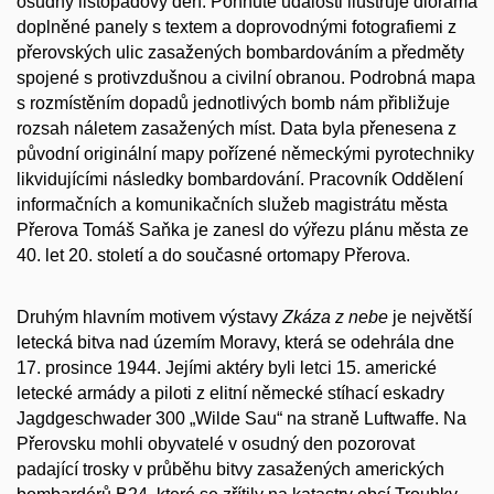
osudný listopadový den. Pohnuté události ilustruje dioráma
doplněné panely s textem a doprovodnými fotografiemi z
přerovských ulic zasažených bombardováním a předměty
spojené s protivzdušnou a civilní obranou. Podrobná mapa
s rozmístěním dopadů jednotlivých bomb nám přibližuje
rozsah náletem zasažených míst. Data byla přenesena z
původní originální mapy pořízené německými pyrotechniky
likvidujícími následky bombardování. Pracovník Oddělení
informačních a komunikačních služeb magistrátu města
Přerova Tomáš Saňka je zanesl do výřezu plánu města ze
40. let 20. století a do současné ortomapy Přerova.
Druhým hlavním motivem výstavy
Zkáza z nebe
je největší
letecká bitva nad územím Moravy, která se odehrála dne
17. prosince 1944. Jejími aktéry byli letci 15. americké
letecké armády a piloti z elitní německé stíhací eskadry
Jagdgeschwader 300 „Wilde Sau“ na straně Luftwaffe. Na
Přerovsku mohli obyvatelé v osudný den pozorovat
padající trosky v průběhu bitvy zasažených amerických