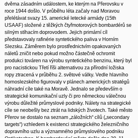
dvěma zásadním událostem, ke kterým na Přerovsku v
roce 1944 došlo. V průběhu léta začaly nad Moravou
přelétávat svazy 15. americké letecké armády (15th
USAAF) složené z těžkých čtyřmotorových bombardérů se
silným stíhacím doprovodem. Jejich primární cíl
představovaly rafinérie syntetického paliva v Horním
Slezsku. Záměrem bylo prostřednictvím opakovaných
náletů zničit nebo pokud možno částečně ochromit
produkci továren na výrobu syntetického benzinu, který byl
pro nacistickou Třetí říši alternativou za přírodní ložiska
ropy ztracená v průběhu 2. světové války. Vedle hlavního
hornoslezského figurovaly v plánech amerických stratégů
náhradní cíle také na Moravě. Jednalo se především o
strategické komunikační uzly či pro německou válečnou
výrobu důležité průmyslové podniky. Nálety na strategické
cíle se neobešly bez ztrát na lidských životech. Také město
Přerov se dostalo na seznam „záložních“ cílů („secondary
targets“) vzhledem k existenci strategického železničního
dopravního uzlu a významného průmyslového podniku