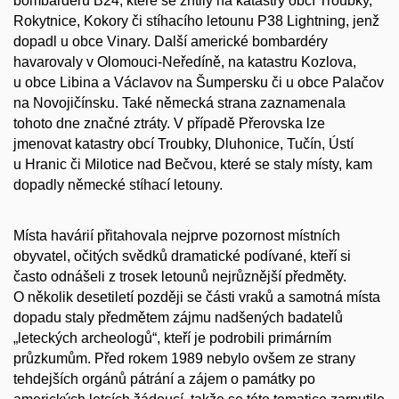
bombardérů B24, které se zřítily na katastry obcí Troubky,
Rokytnice, Kokory či stíhacího letounu P38 Lightning, jenž
dopadl u obce Vinary. Další americké bombardéry
havarovaly v Olomouci-Neředíně, na katastru Kozlova,
u obce Libina a Václavov na Šumpersku či u obce Palačov
na Novojičínsku. Také německá strana zaznamenala
tohoto dne značné ztráty. V případě Přerovska lze
jmenovat katastry obcí Troubky, Dluhonice, Tučín, Ústí
u Hranic či Milotice nad Bečvou, které se staly místy, kam
dopadly německé stíhací letouny.
Místa havárií přitahovala nejprve pozornost místních
obyvatel, očitých svědků dramatické podívané, kteří si
často odnášeli z trosek letounů nejrůznější předměty.
O několik desetiletí později se části vraků a samotná místa
dopadu staly předmětem zájmu nadšených badatelů
„leteckých archeologů“, kteří je podrobili primárním
průzkumům. Před rokem 1989 nebylo ovšem ze strany
tehdejších orgánů pátrání a zájem o památky po