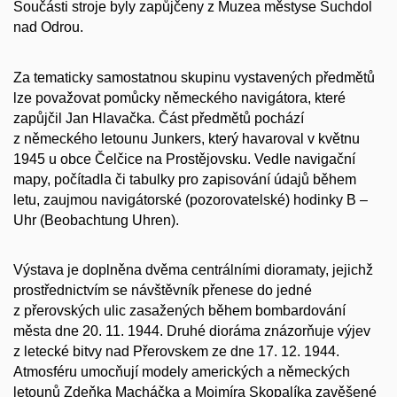
Součásti stroje byly zapůjčeny z Muzea městyse Suchdol
nad Odrou.
Za tematicky samostatnou skupinu vystavených předmětů
lze považovat pomůcky německého navigátora, které
zapůjčil Jan Hlavačka. Část předmětů pochází
z německého letounu Junkers, který havaroval v květnu
1945 u obce Čelčice na Prostějovsku. Vedle navigační
mapy, počítadla či tabulky pro zapisování údajů během
letu, zaujmou navigátorské (pozorovatelské) hodinky B –
Uhr (Beobachtung Uhren).
Výstava je doplněna dvěma centrálními dioramaty, jejichž
prostřednictvím se návštěvník přenese do jedné
z přerovských ulic zasažených během bombardování
města dne 20. 11. 1944. Druhé dioráma znázorňuje výjev
z letecké bitvy nad Přerovskem ze dne 17. 12. 1944.
Atmosféru umocňují modely amerických a německých
letounů Zdeňka Macháčka a Mojmíra Skopalíka zavěšené