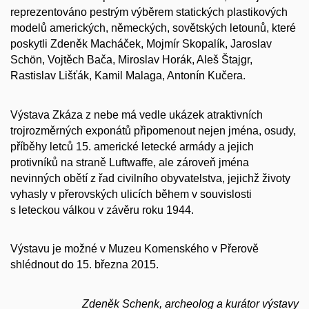
reprezentováno pestrým výběrem statických plastikových
modelů amerických, německých, sovětských letounů, které
poskytli Zdeněk Macháček, Mojmír Skopalík, Jaroslav
Schön, Vojtěch Bača, Miroslav Horák, Aleš Štajgr,
Rastislav Lišťák, Kamil Malaga, Antonín Kučera.
Výstava Zkáza z nebe má vedle ukázek atraktivních
trojrozměrných exponátů připomenout nejen jména, osudy,
příběhy letců 15. americké letecké armády a jejich
protivníků na straně Luftwaffe, ale zároveň jména
nevinných obětí z řad civilního obyvatelstva, jejichž životy
vyhasly v přerovských ulicích během v souvislosti
s leteckou válkou v závěru roku 1944.
Výstavu je možné v Muzeu Komenského v Přerově
shlédnout do 15. března 2015.
Zdeněk Schenk, archeolog a kurátor výstavy