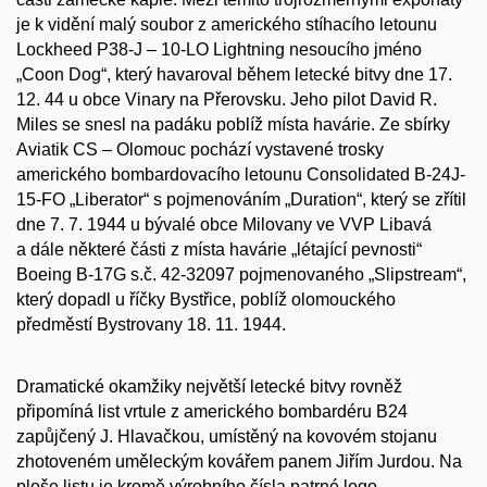
je k vidění malý soubor z amerického stíhacího letounu
Lockheed P38-J – 10-LO Lightning nesoucího jméno
„Coon Dog“, který havaroval během letecké bitvy dne 17.
12. 44 u obce Vinary na Přerovsku. Jeho pilot David R.
Miles se snesl na padáku poblíž místa havárie. Ze sbírky
Aviatik CS – Olomouc pochází vystavené trosky
amerického bombardovacího letounu Consolidated B-24J-
15-FO „Liberator“ s pojmenováním „Duration“, který se zřítil
dne 7. 7. 1944 u bývalé obce Milovany ve VVP Libavá
a dále některé části z místa havárie „létající pevnosti“
Boeing B-17G s.č. 42-32097 pojmenovaného „Slipstream“,
který dopadl u říčky Bystřice, poblíž olomouckého
předměstí Bystrovany 18. 11. 1944.
Dramatické okamžiky největší letecké bitvy rovněž
připomíná list vrtule z amerického bombardéru B24
zapůjčený J. Hlavačkou, umístěný na kovovém stojanu
zhotoveném uměleckým kovářem panem Jiřím Jurdou. Na
ploše listu je kromě výrobního čísla patrné logo