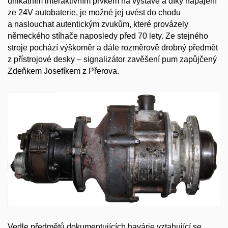
unikátním interaktivním prvkem na výstavě a díky napájení
ze 24V autobaterie, je možné jej uvést do chodu
a naslouchat autentickým zvukům, které provázely
německého stíhače naposledy před 70 lety. Ze stejného
stroje pochází výškoměr a dále rozměrově drobný předmět
z přístrojové desky – signalizátor zavěšení pum zapůjčený
Zdeňkem Josefíkem z Přerova.
Vedle předmětů dokumentujících havárie vztahující se