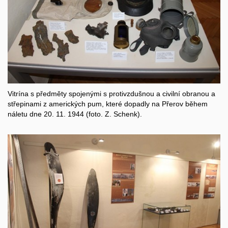
Vitrína s předměty spojenými s protivzdušnou a civilní obranou a
střepinami z amerických pum, které dopadly na Přerov během
náletu dne 20. 11. 1944 (foto. Z. Schenk).