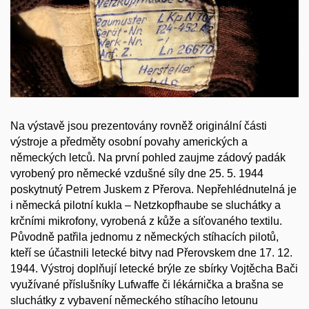
Na výstavě jsou prezentovány rovněž originální části
výstroje a předměty osobní povahy amerických a
německých letců. Na první pohled zaujme zádový padák
vyrobený pro německé vzdušné síly dne 25. 5. 1944
poskytnutý Petrem Juskem z Přerova. Nepřehlédnutelná je
i německá pilotní kukla – Netzkopfhaube se sluchátky a
krčními mikrofony, vyrobená z kůže a síťovaného textilu.
Původně patřila jednomu z německých stíhacích pilotů,
kteří se účastnili letecké bitvy nad Přerovskem dne 17. 12.
1944. Výstroj doplňují letecké brýle ze sbírky Vojtěcha Bači
využívané příslušníky Lufwaffe či lékárnička a brašna se
sluchátky z vybavení německého stíhacího letounu