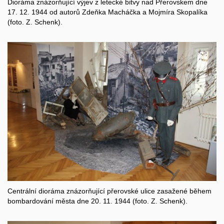
Dioráma znázorňující výjev z letecké bitvy nad Přerovskem dne
17. 12. 1944 od autorů Zdeňka Macháčka a Mojmíra Skopalíka
(foto. Z. Schenk).
Centrální dioráma znázorňující přerovské ulice zasažené během
bombardování města dne 20. 11. 1944 (foto. Z. Schenk).