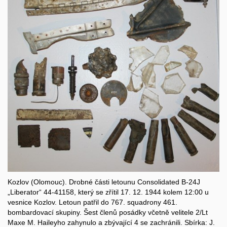
Kozlov (Olomouc). Drobné části letounu Consolidated B-24J
„Liberator“ 44-41158, který se zřítil 17. 12. 1944 kolem 12:00 u
vesnice Kozlov. Letoun patřil do 767. squadrony 461.
bombardovací skupiny. Šest členů posádky včetně velitele 2/Lt
Maxe M. Haileyho zahynulo a zbývající 4 se zachránili. Sbírka: J.