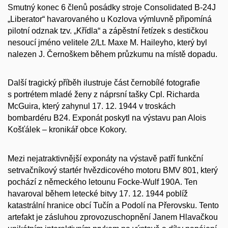
Smutný konec 6 členů posádky stroje Consolidated B-24J
„Liberator“ havarovaného u Kozlova výmluvně připomíná
pilotní odznak tzv. „Křídla“ a zápěstní řetízek s destičkou
nesoucí jméno velitele 2/Lt. Maxe M. Haileyho, který byl
nalezen J. Černoškem během průzkumu na místě dopadu.
Další tragický příběh ilustruje část černobílé fotografie
s portrétem mladé ženy z náprsní tašky Cpl. Richarda
McGuira, který zahynul 17. 12. 1944 v troskách
bombardéru B24. Exponát poskytl na výstavu pan Alois
Košťálek – kronikář obce Kokory.
Mezi nejatraktivnější exponáty na výstavě patří funkční
setrvačníkový startér hvězdicového motoru BMV 801, který
pochází z německého letounu Focke-Wulf 190A. Ten
havaroval během letecké bitvy 17. 12. 1944 poblíž
katastrální hranice obcí Tučín a Podolí na Přerovsku. Tento
artefakt je zásluhou zprovozuschopnění Janem Hlavačkou