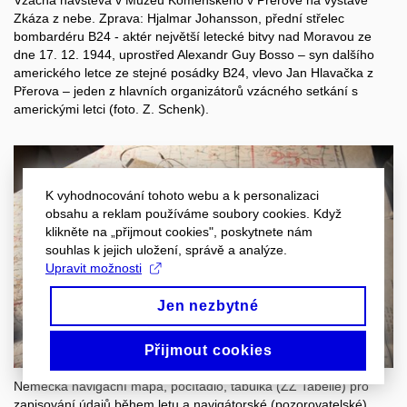
Vzácná návštěva v Muzeu Komenského v Přerově na výstavě
Zkáza z nebe. Zprava: Hjalmar Johansson, přední střelec
bombardéru B24 - aktér největší letecké bitvy nad Moravou ze
dne 17. 12. 1944, uprostřed Alexandr Guy Bosso – syn dalšího
amerického letce ze stejné posádky B24, vlevo Jan Hlavačka z
Přerova – jeden z hlavních organizátorů vzácného setkání s
americkými letci (foto. Z. Schenk).
K vyhodnocování tohoto webu a k personalizaci
obsahu a reklam používáme soubory cookies. Když
klikněte na „přijmout cookies", poskytnete nám
souhlas k jejich uložení, správě a analýze.
Upravit možnosti
Jen nezbytné
Přijmout cookies
Německá navigační mapa, počítadlo, tabulka (ZZ Tabelle) pro
zapisování údajů během letu a navigátorské (pozorovatelské)