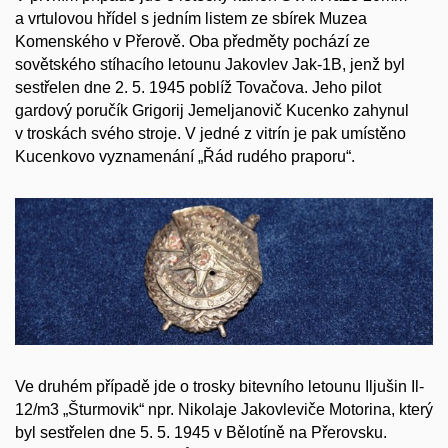
a vrtulovou hřídel s jedním listem ze sbírek Muzea
Komenského v Přerově. Oba předměty pochází ze
sovětského stíhacího letounu Jakovlev Jak-1B, jenž byl
sestřelen dne 2. 5. 1945 poblíž Tovačova. Jeho pilot
gardový poručík Grigorij Jemeljanovič Kucenko zahynul
v troskách svého stroje. V jedné z vitrín je pak umístěno
Kucenkovo vyznamenání „Řád rudého praporu“.
Ve druhém případě jde o trosky bitevního letounu Iljušin Il-
12/m3 „Šturmovik“ npr. Nikolaje Jakovleviče Motorina, který
byl sestřelen dne 5. 5. 1945 v Bělotíně na Přerovsku.