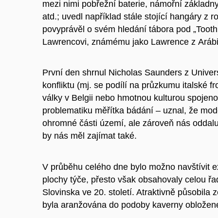
mezi nimi pobřežní baterie, námořní základny
atd.; uvedl například stále stojící hangáry z 
povyprávěl o svém hledání tábora pod „Tooth h
Lawrencovi, známému jako Lawrence z Arábi
První den shrnul Nicholas Saunders z Universi
konfliktu (mj. se podílí na průzkumu italské f
války v Belgii nebo hmotnou kulturou spojenou
problematiku měřítka bádání – uznal, že m
ohromné části území, ale zároveň nás oddalují
by nás měl zajímat také.
V průběhu celého dne bylo možno navštívit ex
plochy týče, přesto však obsahovaly celou ř
Slovinska ve 20. století. Atraktivně působila
byla aranžována do podoby kaverny obložen