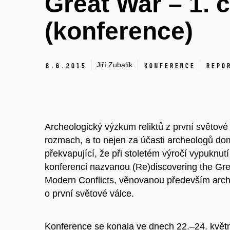
Great War – 1. 
(konference)
Jiří Zubalík
8.
6.
2015
Konference
Repo
Archeologický výzkum reliktů z první světové
rozmach, a to nejen za účasti archeologů domá
překvapující, že při stoletém výročí vypuknutí
konferenci nazvanou (Re)discovering the Grea
Modern Conflicts, věnovanou především arc
o první světové válce.
Konference se konala ve dnech 22.–24. květ