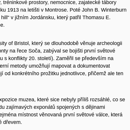
, tréninkové prostory, nemocnice, zajatecké tábory
roku 1913 na letišti v Montrose. Poté John B. Winterburn
ill“ v jižním Jordánsku, který patřil Thomasu E.
e.
ty of Bristol, který se dlouhodobě věnuje archeologii
ronty na řece Soča, zabýval se bojišti první světové
 s konflikty 20. století). Zaměřil se především na
oderní metody umožňují mapovat a dokumentovat
 od konkrétního prožitku jednotlivce, přičemž ale ten
pozice muzea, které sice nebyly příliš rozsáhlé, co se
adu zajímavých exponátů spojených s dějinami
 zejména místnost věnovaná první světové válce, která
é dřevem.