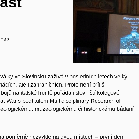
část
rtáž
 války ve Slovinsku zažívá v posledních letech velký
cích, ale i zahraničních. Proto není příliš
 bojů na italské frontě pořádali slovinští kolegové
t War s podtitulem Multidisciplinary Research of
heologickému, muzeologickému či historickému bádání
na poměrně nezvykle na dvou místech – první den