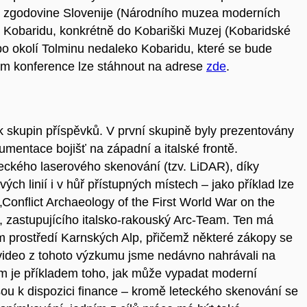
še zgodovine Slovenije (Národního muzea moderních
o Kobaridu, konkrétně do Kobariški Muzej (Kobaridské
o okolí Tolminu nedaleko Kobaridu, které se bude
ram konference lze stáhnout na adrese
zde
.
k skupin příspěvků. V první skupině byly prezentovány
mentace bojišť na západní a italské frontě.
teckého laserového skenování (tzv. LiDAR), díky
h linií i v hůř přístupných místech – jako příklad lze
Conflict Archaeology of the First World War on the
 zastupujícího italsko-rakouský Arc-Team. Ten má
prostředí Karnských Alp, přičemž některé zákopy se
video z tohoto výzkumu jsme nedávno nahrávali na
m je příkladem toho, jak může vypadat moderní
jsou k dispozici finance – kromě leteckého skenování se