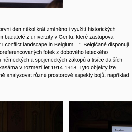
vní den několikrát zmíněno i využití historických
m badatelé z univerzity v Gentu, které zastupoval
 conflict landscape in Belgium…“. Belgičané disponují
oreferencovaných fotek z dobového leteckého
m německých a spojeneckých zákopů a tisíce dalších
i kasárna v rozmezí let 1914-1918. Tyto objekty lze
dně analyzovat různé prostorové aspekty bojů, například