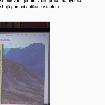
snímkování, jedním z cílů práce má být také
bojů pomocí aplikace v tabletu.