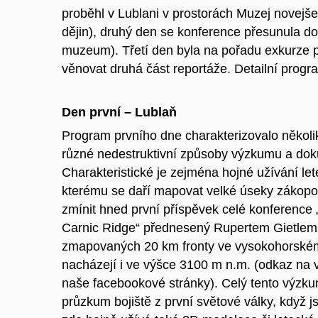
proběhl v Lublani v prostorách Muzej novej
dějin), druhý den se konference přesunula d
muzeum). Třetí den byla na pořadu exkurze p
věnovat druhá část reportáže. Detailní prog
Den první – Lublaň
Program prvního dne charakterizovalo několi
různé nedestruktivní způsoby výzkumu a doku
Charakteristické je zejména hojné užívání le
kterému se daří mapovat velké úseky zákopovýc
zmínit hned první příspěvek celé konference „
Carnic Ridge“ přednesený Rupertem Gietlem,
zmapovaných 20 km fronty ve vysokohorském 
nacházejí i ve výšce 3100 m n.m. (odkaz na 
naše facebookové stránky). Celý tento výzku
průzkum bojiště z první světové války, když 