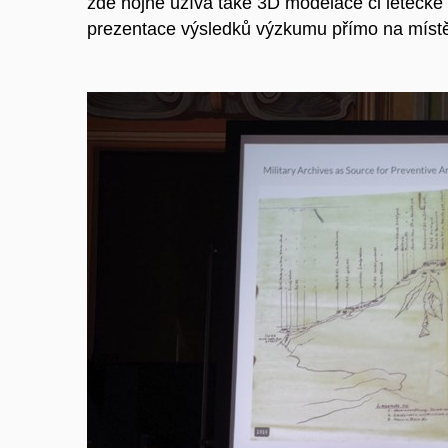
zde hojně užívá také 3D modelace či letecké 
prezentace výsledků výzkumu přímo na místě 