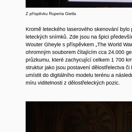
Z příspěvku Ruperta Gietla
Kromě leteckého laserového skenování bylo pr
leteckých snímků. Zde jsou na špici předevší
Wouter Gheyle s příspěvkem „The World War I
ohromným souborem čítajícím cca 24.000 ge
průzkumu, které zachycující celkem 1 700 k
struktur jako jsou postavení dělostřelectva č
umístit do digitálního modelu terénu a násle
míru viditelnosti z dělostřeleckých pozic.