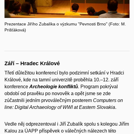
Prezentace Jiřího Zubalíka o výzkumu "Pevnosti Brno" (Foto: M.
Prišťáková)
Září – Hradec Králové
Třetí důležitou konferencí bylo podzimní setkání v Hradci
Králové, kde na tamní univerzitě proběhla 10.–12. září
konference
Archeologie konfliktů
.
Program pokrýval
období od pravěku po novověk a opět jsme se zde
zúčastnili jedním prvoválečným posterem
Computers on
line: Digital Archaeology of WWI at Eastern Slovakia
.
Vedle něj odprezentoval i Jiří Zubalík spolu s kolegou Jiřím
Kalou za ÚAPP příspěvek o válečných nálezech této