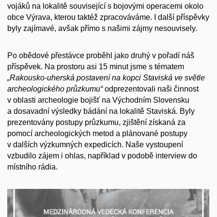
vojáků na lokalitě související s bojovými operacemi okolo
obce Výrava, kterou taktéž zpracováváme. I další příspěvky
byly zajímavé, avšak přímo s našimi zájmy nesouvisely.
Po obědové přestávce proběhl jako druhý v pořadí náš
příspěvek. Na prostoru asi 15 minut jsme s tématem
„Rakousko-uherská postavení na kopci Staviská ve světle
archeologického průzkumu“
odprezentovali naši činnost
v oblasti archeologie bojišť na Východním Slovensku
a dosavadní výsledky bádání na lokalitě Staviská. Byly
prezentovány postupy průzkumu, zjištění získaná za
pomocí archeologických metod a plánované postupy
v dalších výzkumných expedicích. Naše vystoupení
vzbudilo zájem i ohlas, například v podobě interview do
místního rádia.