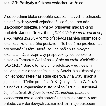
zde KVH Beskydy a Štátnou vedeckou knižnicou.
V dopoledním bloku proběhla řada zajímavých přednášek,
z nichž bych vyzvedl zejména tři, které jsou pro nás
„zákopníky“ důležité. První byl příspěvek maďarského
badatele Jánose Rózsafiho –
„Dôležité boje na Korunkovej
1.–6. marca 1915“
. V tomto příspěvku zazněla informace o
lokalizaci kulometného postavení. To hodláme prozkoumat
pro srovnání s těmi, které jsou na našich zájmových
lokalitách. Další zajímavý příspěvek byl od polského
historika Tomasze Wożného –
„Boje na vrchu Kaštielik v
roku 1915“
. Boje o tento vrch předcházely událostem
souvisejícím s obsazením lokality Staviská a zúčastnily se
jich jednotky, které následně operovaly na Staviskách a
jejich okolí. Třetím pro nás důležitým byla Jana Zaťková,
historička z Vojenského historického ústavu v Bratislavě.
Její příspěvek
„Bojová činnost 71. pešieho pluku na
východnom fronte“
opět souvisí s našimi aktivitami v tom
ohledu, že v deníkových záznamech zmiňuje působení