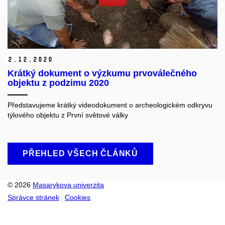
2.
12.
2020
Krátký dokument o výzkumu prvoválečného
objektu z podzimu 2020
Představujeme krátký videodokument o archeologickém odkryvu
týlového objektu z První světové války
PŘEHLED VŠECH ČLÁNKŮ
© 2026
Masarykova univerzita
Správce stránek
Cookies