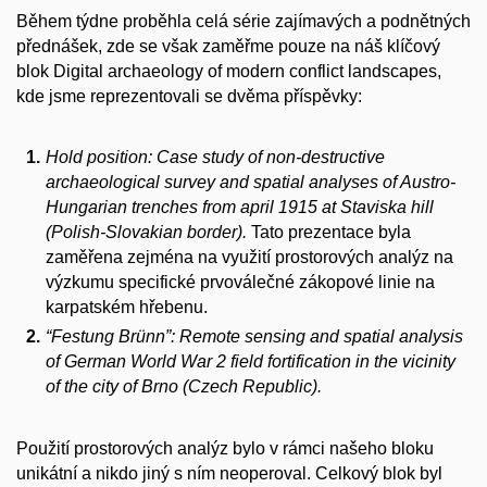
Během týdne proběhla celá série zajímavých a podnětných
přednášek, zde se však zaměřme pouze na náš klíčový
blok Digital archaeology of modern conflict landscapes,
kde jsme reprezentovali se dvěma příspěvky:
Hold position: Case study of non-destructive
archaeological survey and spatial analyses of Austro-
Hungarian trenches from april 1915 at Staviska hill
(Polish-Slovakian border).
Tato prezentace byla
zaměřena zejména na využití prostorových analýz na
výzkumu specifické prvoválečné zákopové linie na
karpatském hřebenu.
“Festung Brünn”: Remote sensing and spatial analysis
of German World War 2 field fortification in the vicinity
of the city of Brno (Czech Republic).
Použití prostorových analýz bylo v rámci našeho bloku
unikátní a nikdo jiný s ním neoperoval. Celkový blok byl