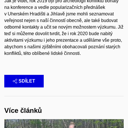
Jak je vidět, rok 2019 byl pro archeologii konfliktů bohatý
na konference a vedle popularizačních přednášek
v Uherském Hradišti a Jihlavě jsme mohli seznamovat
veřejnost nejen s naší činností obecně, ale také budovat
odborné kontakty a učit se novým možnostem výzkumu. Již
teď si můžeme dovolit tvrdit, že i rok 2020 bude nabitý
aktivitami výzkumu i jeho prezentace a uděláme vše proto,
abychom s našimi zjištěními obohacovali poznání starých
konfliktů, této oblíbené lidské činnosti.
SDÍLET
Více článků