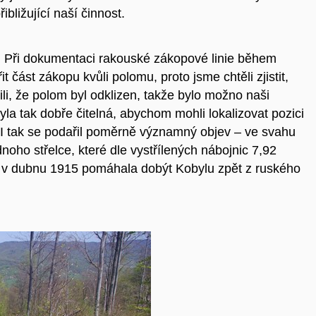
ibližující naší činnost.
a. Při dokumentaci rakouské zákopové linie během
část zákopu kvůli polomu, proto jsme chtěli zjistit,
ili, že polom byl odklizen, takže bylo možno naši
la tak dobře čitelná, abychom mohli lokalizovat pozici
 I tak se podařil poměrně významný objev – ve svahu
noho střelce, které dle vystřílených nábojnic 7,92
 v dubnu 1915 pomáhala dobýt Kobylu zpět z ruského