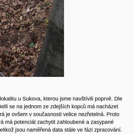
kalitu u Sukova, kterou jsme navštívili poprvé. Dle
Belli se na jednom ze zdejších kopců má nacházet
á je ovšem v současnosti velice nezřetelná. Proto
erá má potenciál zachytit zahloubené a zasypané
elikož jsou naměřená data stále ve fázi zpracování.