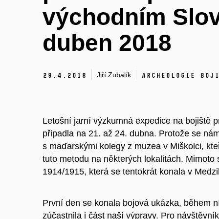
východním Slo
duben 2018
Jiří Zubalík
29.
4.
2018
Archeologie boj
Letošní jarní výzkumná expedice na bojiště 
připadla na 21. až 24. dubna. Protože se ná
s maďarskými kolegy z muzea v Miškolci, kteř
tuto metodu na některých lokalitách. Mimoto 
1914/1915, která se tentokrát konala v Medzila
První den se konala bojová ukázka, během ní
zúčastnila i část naší výpravy. Pro návštěvní