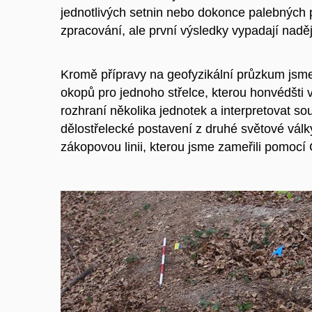
jednotlivých setnin nebo dokonce palebných p
zpracování, ale první výsledky vypadají nadě
Kromě přípravy na geofyzikální průzkum jsm
okopů pro jednoho střelce, kterou honvédšti vo
rozhraní několika jednotek a interpretovat s
dělostřelecké postavení z druhé světové válk
zákopovou linii, kterou jsme zameřili pomocí