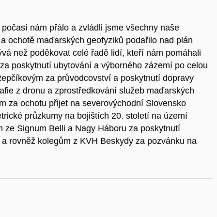
a, počasí nám přálo a zvládli jsme všechny naše
i a ochotě maďarských geofyziků podařilo nad plán
á než poděkovat celé řadě lidí, kteří nám pomáhali
za poskytnutí ubytování a výborného zázemí po celou
 Repčíkovým za průvodcovství a poskytnutí dopravy
rafie z dronu a zprostředkování služeb maďarských
 za ochotu přijet na severovýchodní Slovensko
trické průzkumy na bojištích 20. století na území
 ze Signum Belli a Nagy Háboru za poskytnutí
m a rovněž kolegům z KVH Beskydy za pozvánku na