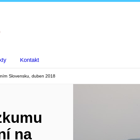
kty
Kontakt
dním Slovensku, duben 2018
ůzkumu
ní na