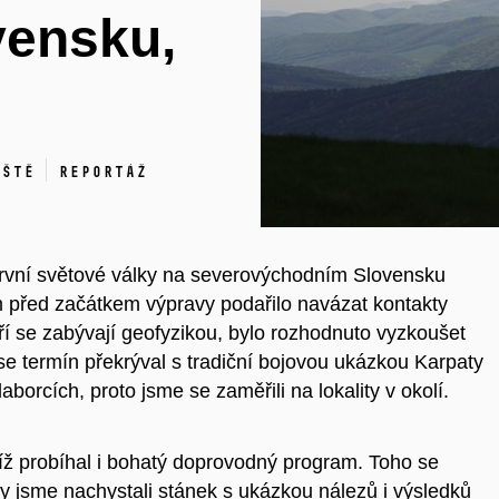
vensku,
iště
Reportáž
první světové války na severovýchodním Slovensku
m před začátkem výpravy podařilo navázat kontakty
í se zabývají geofyzikou, bylo rozhodnuto vyzkoušet
se termín překrýval s tradiční bojovou ukázkou Karpaty
borcích, proto jsme se zaměřili na lokality v okolí.
ž probíhal i bohatý doprovodný program. Toho se
ky jsme nachystali stánek s ukázkou nálezů i výsledků