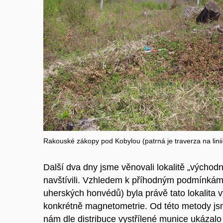
Rakouské zákopy pod Kobylou (patrná je traverza na linii
Další dva dny jsme věnovali lokalitě „východ
navštívili. Vzhledem k příhodným podmínkám 
uherských honvédů) byla právě tato lokalita
konkrétně magnetometrie. Od této metody jsme
nám dle distribuce vystřílené munice ukázalo r