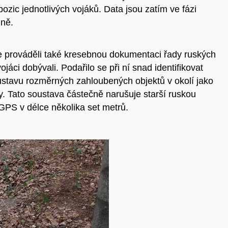
ozic jednotlivých vojáků. Data jsou zatím ve fázi
jně.
e prováděli také kresebnou dokumentaci řady ruských
jáci dobývali. Podařilo se při ní snad identifikovat
oustavu rozměrných zahloubených objektů v okolí jako
y. Tato soustava částečně narušuje starší ruskou
 GPS v délce několika set metrů.