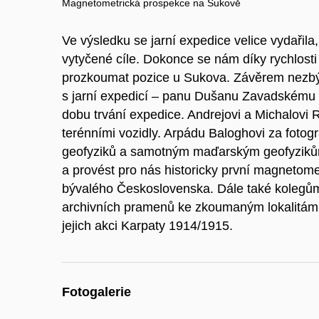
Magnetometrická prospekce na Sukově
Ve výsledku se jarní expedice velice vydařil
vytyčené cíle. Dokonce se nám díky rychlost
prozkoumat pozice u Sukova. Závěrem nezbýv
s jarní expedicí – panu Dušanu Zavadskému 
dobu trvání expedice. Andrejovi a Michalovi
terénními vozidly. Arpádu Baloghovi za fotog
geofyziků a samotným maďarským geofyzikům
a provést pro nás historicky první magnetome
bývalého Československa. Dále také kolegům
archivních pramenů ke zkoumaným lokalitá
jejich akci Karpaty 1914/1915.
Fotogalerie