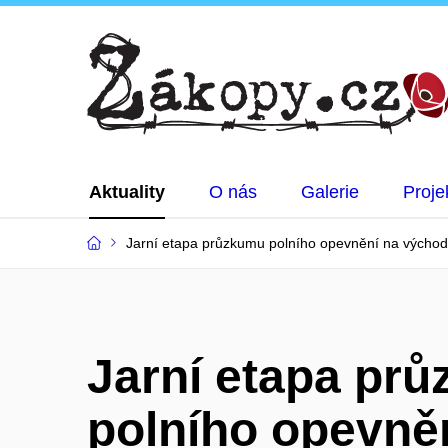
Aktuality
O nás
Galerie
Proje
Jarní etapa průzkumu polního opevnění na výcho
Jarní etapa pr
polního opevně