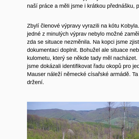
naší práce a měli jsme i krátkou přednášku, př
Zbylí členové výpravy vyrazili na kótu Kobyl
jedné z minulých výprav nebylo možné zaměřit 
zda se situace nezměnila. Na kopci jsme zjist
dokumentaci doplnit. Bohužel ale situace neby
kulometu, který se někde tady měl nacházet.
jsme dokázali identifikovat řadu okopů pro jed
Mauser náleží německé císařské armádě. Ta
držení.