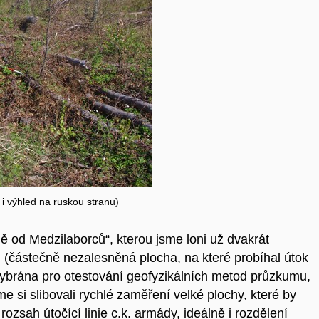
 i výhled na ruskou stranu)
ně od Medzilaborců“, kterou jsme loni už dvakrát
(částečně nezalesněná plocha, na které probíhal útok
 vybrána pro otestování geofyzikálních metod průzkumu,
 si slibovali rychlé zaměření velké plochy, které by
ozsah útočící linie c.k. armády, ideálně i rozdělení