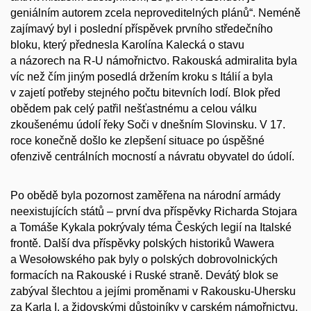
geniálním autorem zcela neproveditelných plánů“. Neméně
zajímavý byl i poslední příspěvek prvního středečního
bloku, který přednesla Karolína Kalecká o stavu
a názorech na R-U námořnictvo. Rakouská admiralita byla
víc než čím jiným posedlá držením kroku s Itálií a byla
v zajetí potřeby stejného počtu bitevních lodí. Blok před
obědem pak celý patřil nešťastnému a celou válku
zkoušenému údolí řeky Soči v dnešním Slovinsku. V 17.
roce konečně došlo ke zlepšení situace po úspěšné
ofenzivě centrálních mocností a návratu obyvatel do údolí.
Po obědě byla pozornost zaměřena na národní armády
neexistujících států – první dva příspěvky Richarda Stojara
a Tomáše Kykala pokrývaly téma Českých legií na Italské
frontě. Další dva příspěvky polských historiků Wawera
a Wesołowského pak byly o polských dobrovolnických
formacích na Rakouské i Ruské straně. Devátý blok se
zabýval šlechtou a jejími proměnami v Rakousku-Uhersku
za Karla I. a židovskými důstojníky v carském námořnictvu.