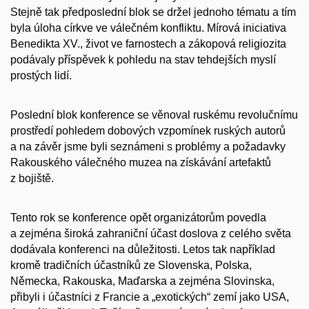
Stejně tak předposlední blok se držel jednoho tématu a tím
byla úloha církve ve válečném konfliktu. Mírová iniciativa
Benedikta XV., život ve farnostech a zákopová religiozita
podávaly příspěvek k pohledu na stav tehdejších myslí
prostých lidí.
Poslední blok konference se věnoval ruskému revolučnímu
prostředí pohledem dobových vzpomínek ruských autorů
a na závěr jsme byli seznámeni s problémy a požadavky
Rakouského válečného muzea na získávání artefaktů
z bojiště.
Tento rok se konference opět organizátorům povedla
a zejména široká zahraniční účast doslova z celého světa
dodávala konferenci na důležitosti. Letos tak například
kromě tradičních účastníků ze Slovenska, Polska,
Německa, Rakouska, Maďarska a zejména Slovinska,
přibyli i účastníci z Francie a „exotických“ zemí jako USA,