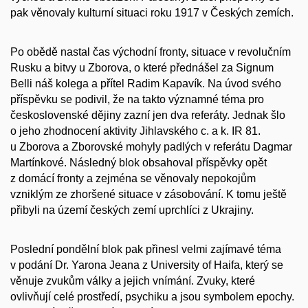
pak věnovaly kulturní situaci roku 1917 v Českých zemích.
Po obědě nastal čas východní fronty, situace v revolučním
Rusku a bitvy u Zborova, o které přednášel za Signum
Belli náš kolega a přítel Radim Kapavík. Na úvod svého
příspěvku se podivil, že na takto významné téma pro
československé dějiny zazní jen dva referáty. Jednak šlo
o jeho zhodnocení aktivity Jihlavského c. a k. IR 81.
u Zborova a Zborovské mohyly padlých v referátu Dagmar
Martínkové. Následný blok obsahoval příspěvky opět
z domácí fronty a zejména se věnovaly nepokojům
vzniklým ze zhoršené situace v zásobování. K tomu ještě
přibyli na území českých zemí uprchlíci z Ukrajiny.
Poslední pondělní blok pak přinesl velmi zajímavé téma
v podání Dr. Yarona Jeana z University of Haifa, který se
věnuje zvukům války a jejich vnímání. Zvuky, které
ovlivňují celé prostředí, psychiku a jsou symbolem epochy.