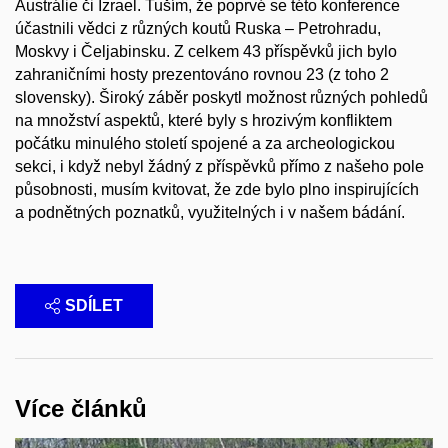
Austrálie či Izrael. Tuším, že poprvé se této konference
účastnili vědci z různých koutů Ruska – Petrohradu,
Moskvy i Čeljabinsku. Z celkem 43 příspěvků jich bylo
zahraničními hosty prezentováno rovnou 23 (z toho 2
slovensky). Široký záběr poskytl možnost různých pohledů
na množství aspektů, které byly s hrozivým konfliktem
počátku minulého století spojené a za archeologickou
sekci, i když nebyl žádný z příspěvků přímo z našeho pole
působnosti, musím kvitovat, že zde bylo plno inspirujících
a podnětných poznatků, využitelných i v našem bádání.
SDÍLET
Více článků