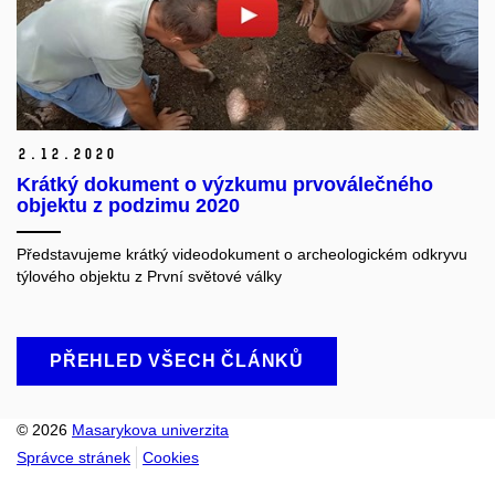
2.
12.
2020
Krátký dokument o výzkumu prvoválečného
objektu z podzimu 2020
Představujeme krátký videodokument o archeologickém odkryvu
týlového objektu z První světové války
PŘEHLED VŠECH ČLÁNKŮ
© 2026
Masarykova univerzita
Správce stránek
Cookies