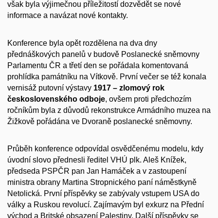
však byla výjimečnou příležitostí dozvědět se nové
informace a navázat nové kontakty.
Konference byla opět rozdělena na dva dny
přednáškových panelů v budově Poslanecké sněmovny
Parlamentu ČR a třetí den se pořádala komentovaná
prohlídka památníku na Vítkově. První večer se též konala
vernisáž putovní výstavy
1917 – zlomový rok
československého odboje
, ovšem proti předchozím
ročníkům byla z důvodů rekonstrukce Armádního muzea na
Žižkově pořádána ve Dvoraně poslanecké sněmovny.
Průběh konference odpovídal osvědčenému modelu, kdy
úvodní slovo přednesli ředitel VHÚ plk. Aleš Knížek,
předseda PSPČR pan Jan Hamáček a v zastoupení
ministra obrany Martina Stropnického paní náměstkyně
Netolická. První příspěvky se zabývaly vstupem USA do
války a Ruskou revolucí. Zajímavým byl exkurz na Přední
východ a Britské obsazení Palestiny. Další příspěvky se