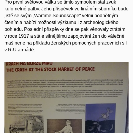
Pro první světovou válku se tímto symbolem stal zvuk
kulometné palby. Jeho příspěvek ve finálním sborníku bude
jistě se svým „Wartime Soundscape“ velmi podnětným
čtením a nabízí možnosti výzkumu i z archeologického
pohledu. Poslední příspěvky dne se pak věnovaly ztrátám
v roce 1917 a stále silnějšímu zapojování žen do válečné
mašinerie na příkladu ženských pomocných pracovních sil
v R-U armádě.