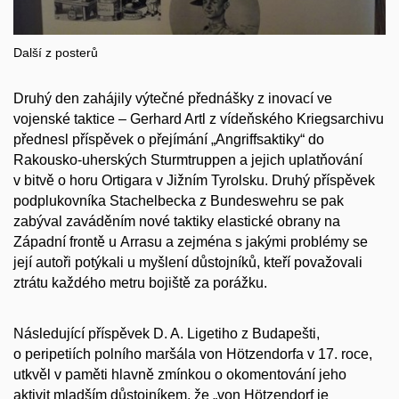
Další z posterů
Druhý den zahájily výtečné přednášky z inovací ve
vojenské taktice – Gerhard Artl z vídeňského Kriegsarchivu
přednesl příspěvek o přejímání „Angriffsaktiky“ do
Rakousko-uherských Sturmtruppen a jejich uplatňování
v bitvě o horu Ortigara v Jižním Tyrolsku. Druhý příspěvek
podplukovníka Stachelbecka z Bundeswehru se pak
zabýval zaváděním nové taktiky elastické obrany na
Západní frontě u Arrasu a zejména s jakými problémy se
její autoři potýkali u myšlení důstojníků, kteří považovali
ztrátu každého metru bojiště za porážku.
Následující příspěvek D. A. Ligetiho z Budapešti,
o peripetiích polního maršála von Hötzendorfa v 17. roce,
utkvěl v paměti hlavně zmínkou o okomentování jeho
aktivit mladším důstojníkem, že „von Hötzendorf je